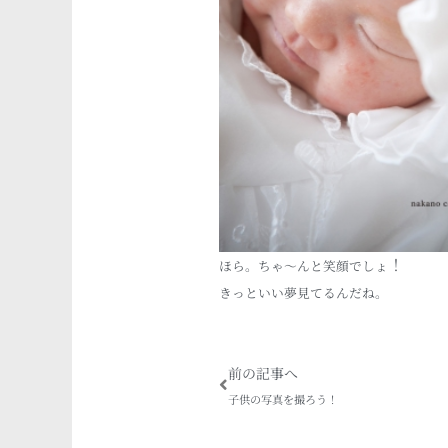
！
ほら。ちゃ～んと笑顔でしょ
きっといい夢見てるんだね。
Prev
前の記事へ
子供の写真を撮ろう！