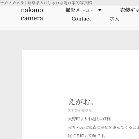
ナカノカメラ | 岐阜県のおしゃれな隠れ家的写真館
内
nakano
撮影メニュー
衣装ギ
容
camera
Contact
求人
を
ス
キ
ッ
プ
えがお。
2012-08-28
大野町よりお越しのT様
赤ちゃんは家族に幸せを運んでくると
寝てる時も笑顔です。