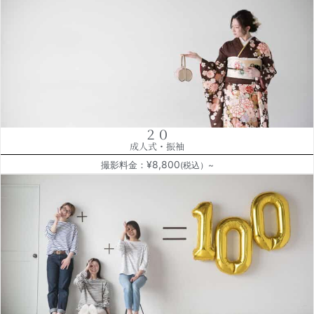
２０
成人式・振袖
¥8,800
撮影料金：
(税込）~