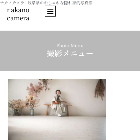
ナカノカメラ | 岐阜県のおしゃれな隠れ家的写真館
内
nakano
容
camera
を
ス
キ
ッ
Photo Menu
プ
撮影メニュー