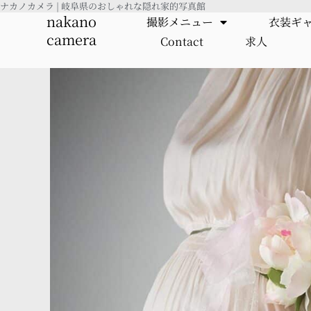
ナカノカメラ | 岐阜県のおしゃれな隠れ家的写真館
内
nakano
撮影メニュー
衣装ギ
容
camera
Contact
求人
を
ス
キ
ッ
プ