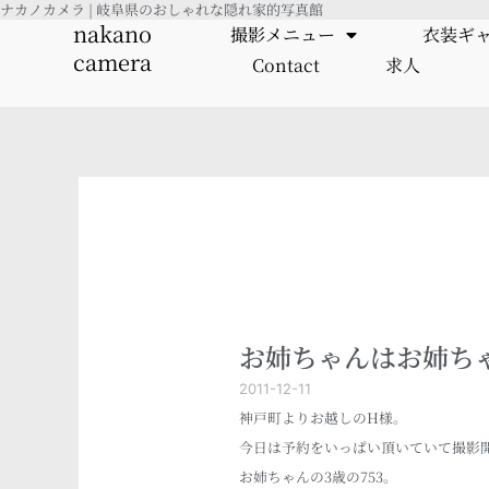
ナカノカメラ | 岐阜県のおしゃれな隠れ家的写真館
内
nakano
撮影メニュー
衣装ギ
容
camera
Contact
求人
を
ス
キ
ッ
プ
お姉ちゃんはお姉ち
2011-12-11
神戸町よりお越しのH様。
今日は予約をいっぱい頂いていて撮影
お姉ちゃんの3歳の753。