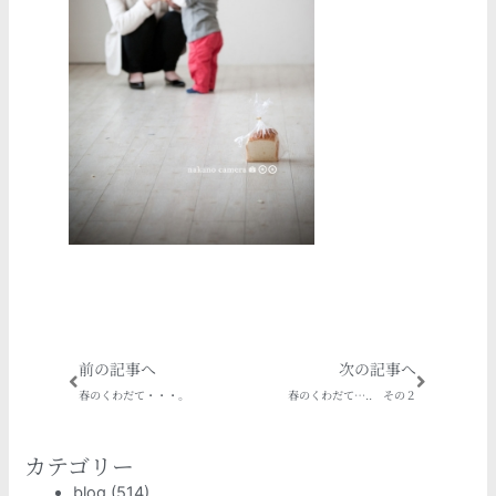
Prev
Next
前の記事へ
次の記事へ
春のくわだて・・・。
春のくわだて….. その２
カテゴリー
blog
(514)