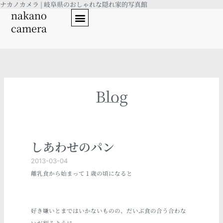
ナカノカメラ | 岐阜県のおしゃれな隠れ家的写真館
内
nakano
容
camera
を
ス
キ
ッ
プ
Blog
しあわせのパン
2013-03-04
離乳食から始まって１歳の頃になると
好き嫌いとまではいかないものの、だいぶ食の合う合わな
いが判るように