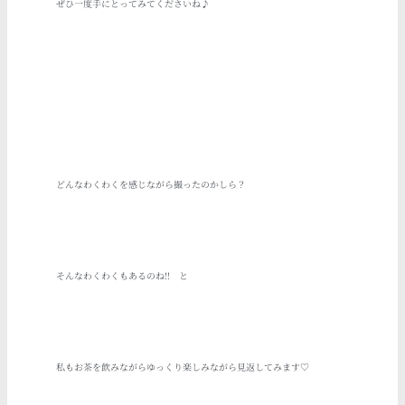
ぜひ一度手にとってみてくださいね♪
どんなわくわくを感じながら撮ったのかしら？
そんなわくわくもあるのね!! と
私もお茶を飲みながらゆっくり楽しみながら見返してみます♡