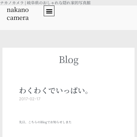
ナカノカメラ | 岐阜県のおしゃれな隠れ家的写真館
内
nakano
容
camera
を
ス
キ
ッ
プ
Blog
わくわくでいっぱい。
2017-02-17
先日、こちらのBlogでお知らせしまた