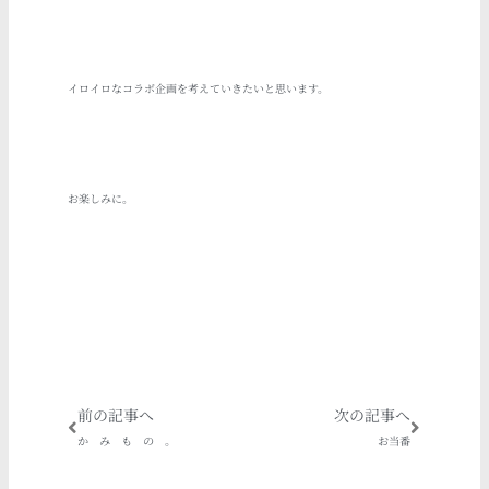
イロイロなコラボ企画を考えていきたいと思います。
お楽しみに。
Prev
Next
前の記事へ
次の記事へ
か み も の 。
お当番