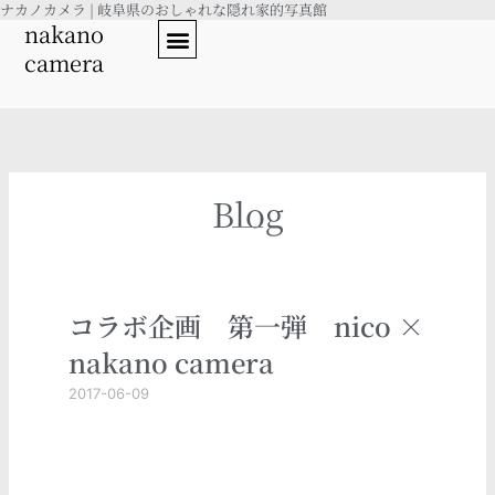
ナカノカメラ | 岐阜県のおしゃれな隠れ家的写真館
内
nakano
容
camera
を
ス
キ
ッ
プ
Blog
コラボ企画 第一弾 nico ×
nakano camera
2017-06-09