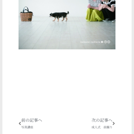
Prev
Next
前の記事へ
次の記事へ
写真講座
成人式 前撮り