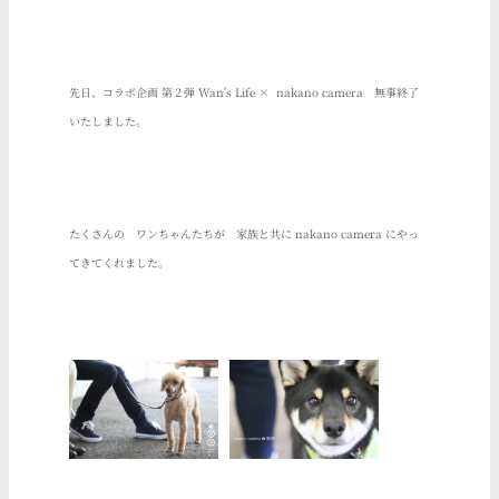
先日、コラボ企画 第２弾 Wan's Life × nakano camera 無事終了
いたしました。
たくさんの ワンちゃんたちが 家族と共に nakano camera にやっ
てきてくれました。