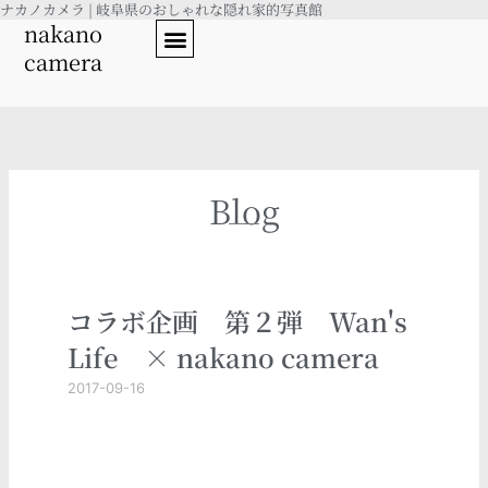
ナカノカメラ | 岐阜県のおしゃれな隠れ家的写真館
内
nakano
容
camera
を
ス
キ
ッ
プ
Blog
コラボ企画 第２弾 Wan's
Life × nakano camera
2017-09-16