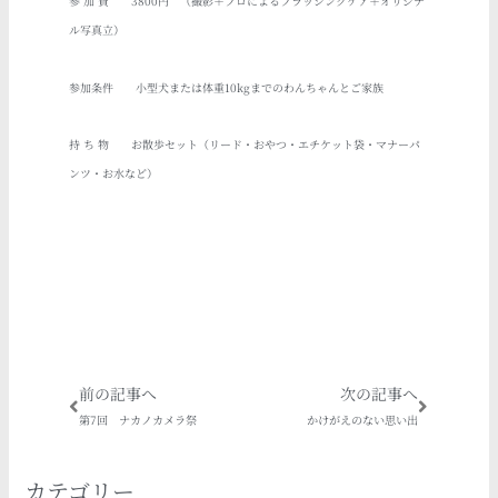
参 加 費 3800円 （撮影＋プロによるブラッシングケア＋オリジナ
ル写真立）
参加条件 小型犬または体重10kgまでのわんちゃんとご家族
持 ち 物 お散歩セット（リード・おやつ・エチケット袋・マナーパ
ンツ・お水など）
Prev
Next
前の記事へ
次の記事へ
第7回 ナカノカメラ祭
かけがえのない思い出
カテゴリー