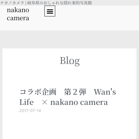
ナカノカメラ | 岐阜県のおしゃれな隠れ家的写真館
内
nakano
容
camera
を
ス
キ
ッ
プ
Blog
コラボ企画 第２弾 Wan's
Life × nakano camera
2017-07-14