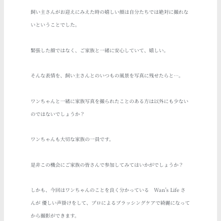
飼い主さんがお迎えにみえた時の嬉しい顔は自分たちでは絶対に撮れな
いということでした。
緊張した顔ではなく、ご家族と一緒に安心していて、嬉しい。
そんな表情を、飼い主さんとのいつもの風景を写真に残せたらと…。
ワンちゃんと一緒に家族写真を撮られたことのある方は以外にも少ない
のではないでしょうか？
ワンちゃんも大切な家族の一員です。
是非この機会にご家族の皆さんで参加してみてはいかがでしょうか？
しかも、今回はワンちゃんのことを良く分かっている
Wan's Life
さ
んが 優しい声掛けをして、プロによるブラッシングケアで綺麗になって
から撮影ができます。