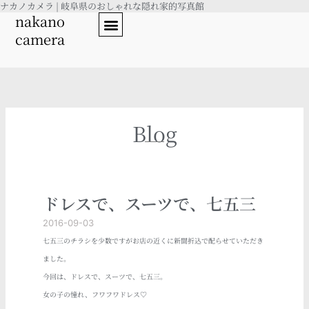
ナカノカメラ | 岐阜県のおしゃれな隠れ家的写真館
内
nakano
容
camera
を
ス
キ
ッ
プ
Blog
ドレスで、スーツで、七五三
2016-09-03
七五三のチラシを少数ですがお店の近くに新聞折込で配らせていただき
ました。
今回は、ドレスで、スーツで、七五三。
女の子の憧れ、フワフワドレス♡