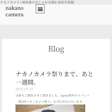
ナカノカメラ | 岐阜県のおしゃれな隠れ家的写真館
内
nakano
容
camera
を
ス
キ
ッ
プ
Blog
ナカノカメラ祭りまで、あと
一週間。
2012-07-21
以前もご報告させて頂きました、open1周年のイベント
「第2回ナカノカメラ祭り」を7月29日に行います。