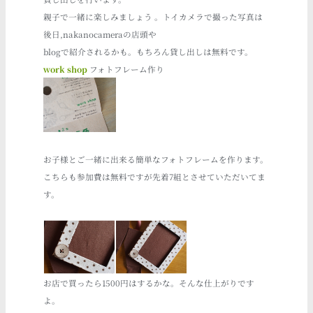
親子で一緒に楽しみましょう 。トイカメラで撮った写真は
後日,nakanocameraの店頭や
blogで紹介されるかも。もちろん貸し出しは無料です。
work shop
フォトフレーム作り
お子様とご一緒に出来る簡単なフォトフレームを作ります。
こちらも参加費は無料ですが先着7組とさせていただいてま
す。
お店で買ったら1500円はするかな。そんな仕上がりです
よ。