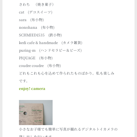
さわち
（焼き菓子）
cat
(デコスイーツ)
sara (布小物)
nonohana (布小物)
SCHMIED1535
(鉄小物)
kedi cafe & handmade
(カメラ雑貨)
puring-m (ハンドセラピー＆ビーズ)
PIQUAGE (布小物)
coudre coudre (布小物)
どれもこれも心を込めて作られたものばかり。私も楽しみ
です。
enjoy! camera
小さなお子様でも簡単に写真が撮れるデジタルトイカメラの
貸し出しを行います。