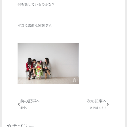
何を話しているのかな？
。
本当に素敵な家族です
Prev
Next
前の記事へ
次の記事へ
集中。
あそぼっ！！
カテゴリー