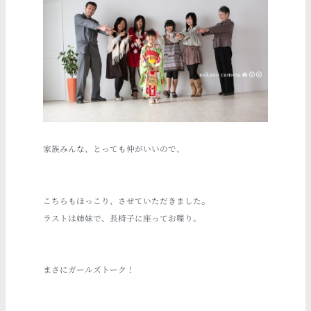
家族
みんな、
とっても仲がいいの
で、
。
こちらもほっこり、させていただきました
ラストは姉妹で、長椅子に
座ってお喋り
。
まさにガールズトーク！