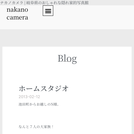
ナカノカメラ | 岐阜県のおしゃれな隠れ家的写真館
内
nakano
容
camera
を
ス
キ
ッ
プ
Blog
ホームスタジオ
2013-02-12
池田町からお越しのN様。
なんと７人の大家族！