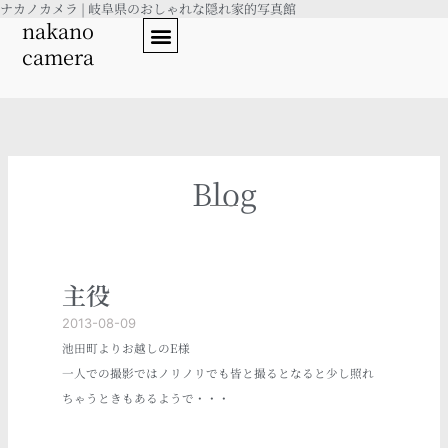
ナカノカメラ | 岐阜県のおしゃれな隠れ家的写真館
内
nakano
容
camera
を
ス
キ
ッ
プ
Blog
主役
2013-08-09
池田町よりお越しのE様
一人での撮影ではノリノリでも皆と撮るとなると少し照れ
ちゃうときもあるようで・・・