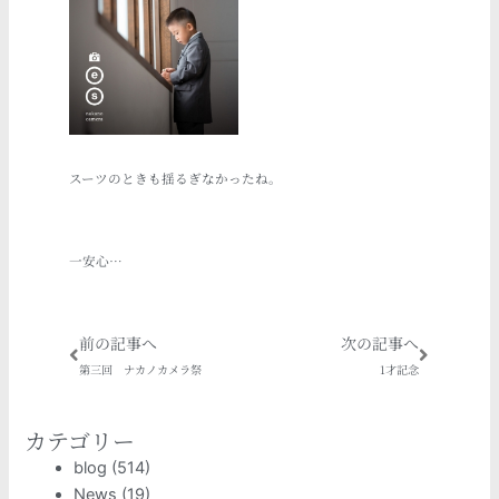
スーツのときも揺るぎなかったね。
一安心…
Prev
Next
前の記事へ
次の記事へ
第三回 ナカノカメラ祭
1才記念
カテゴリー
blog
(514)
News
(19)