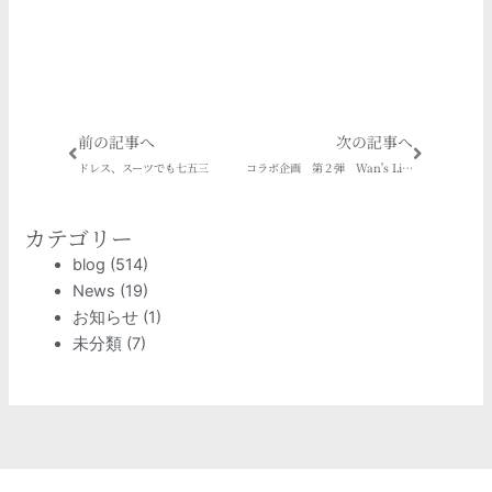
Prev
Next
前の記事へ
次の記事へ
ドレス、スーツでも七五三
コラボ企画 第２弾 Wan's Life × nakano camera
カテゴリー
blog
(514)
News
(19)
お知らせ
(1)
未分類
(7)