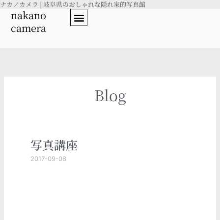
ナカノカメラ | 岐阜県のおしゃれな隠れ家的写真館
内
nakano
容
camera
を
ス
キ
ッ
プ
Blog
写真講座
2017-09-08