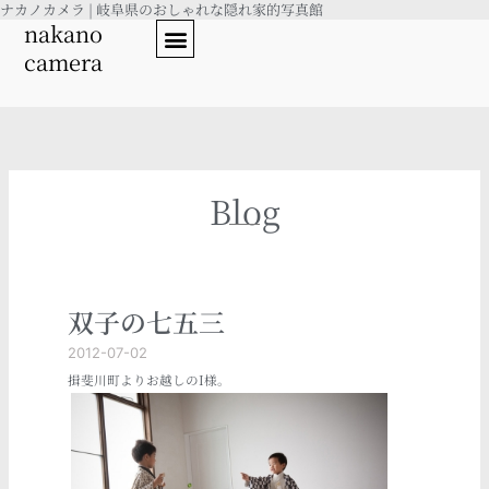
ナカノカメラ | 岐阜県のおしゃれな隠れ家的写真館
内
nakano
容
camera
を
ス
キ
ッ
プ
Blog
双子の七五三
2012-07-02
揖斐川町よりお越しのI様。