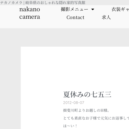
ナカノカメラ | 岐阜県のおしゃれな隠れ家的写真館
内
nakano
撮影メニュー
衣装ギ
容
camera
Contact
求人
を
ス
キ
ッ
プ
夏休みの七五三
2012-08-07
揖斐川町よりお越しのH様。
とても素直なお子様で元気にお返事し
は～い！