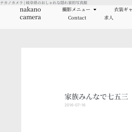
ナカノカメラ | 岐阜県のおしゃれな隠れ家的写真館
内
nakano
撮影メニュー
衣装ギ
容
camera
Contact
求人
を
ス
キ
ッ
プ
家族みんなで七五三
2016-07-16