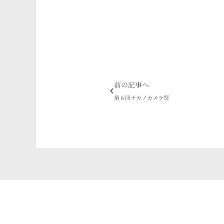
Prev
前の記事へ
第６回ナカノカメラ祭