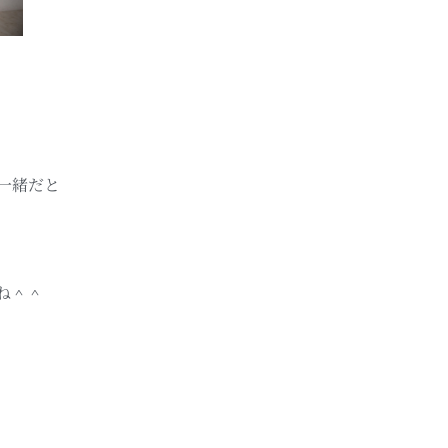
一緒だと
ね＾＾