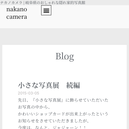
ナカノカメラ | 岐阜県のおしゃれな隠れ家的写真館
内
nakano
容
camera
を
ス
キ
ッ
プ
Blog
小さな写真展 続編
2015-03-05
先日、『小さな写真展』に飾らせていただいた
お写真の中から、
かわいいショップカードが出来上がったという
お知らせをさせていただきましたが、
今度は、なんと、ジャジャーン！！