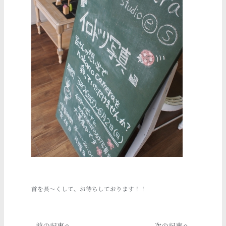
首を長～くして、お待ちしております！！
Prev
Next
前の記事へ
次の記事へ