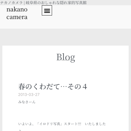
ナカノカメラ | 岐阜県のおしゃれな隠れ家的写真館
内
nakano
容
camera
を
ス
キ
ッ
プ
Blog
春のくわだて…その４
2013-03-27
みなさーん
いよいよ、「イロドリ写真」スタート!!! いたしました
よ。