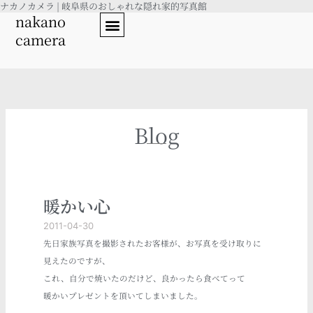
ナカノカメラ | 岐阜県のおしゃれな隠れ家的写真館
内
nakano
容
camera
を
ス
キ
ッ
プ
Blog
暖かい心
2011-04-30
先日家族写真を撮影されたお客様が、お写真を受け取りに
見えたのですが、
これ、自分で焼いたのだけど、良かったら食べてって
暖かいプレゼントを頂いてしまいました。