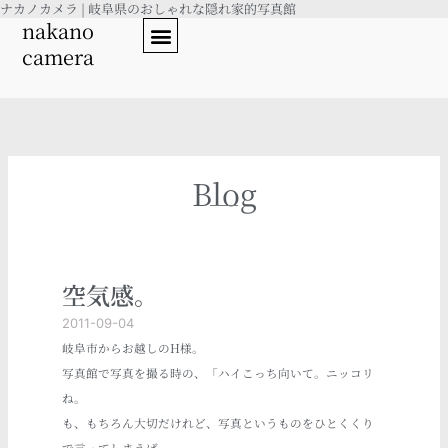
ナカノカメラ | 岐阜県のおしゃれな隠れ家的写真館
内
nakano
容
camera
を
ス
キ
ッ
プ
Blog
空気感。
2011-09-04
岐阜市からお越しのH様。
写真館で写真を撮る時の、「ハイこっち向いて。ニッコリ
ね。
も、もちろん大切だけれど、写真というものをひとくくり