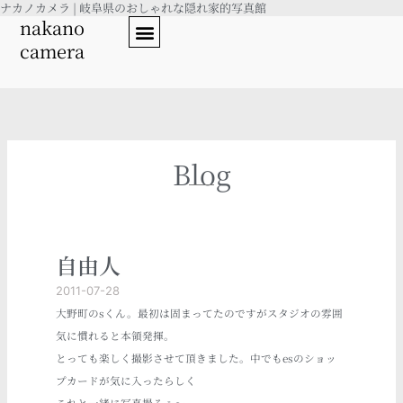
ナカノカメラ | 岐阜県のおしゃれな隠れ家的写真館
内
nakano
容
camera
を
ス
キ
ッ
プ
Blog
自由人
2011-07-28
大野町のsくん。最初は固まってたのですがスタジオの雰囲
気に慣れると本領発揮。
とっても楽しく撮影させて頂きました。中でもesのショッ
プカードが気に入ったらしく