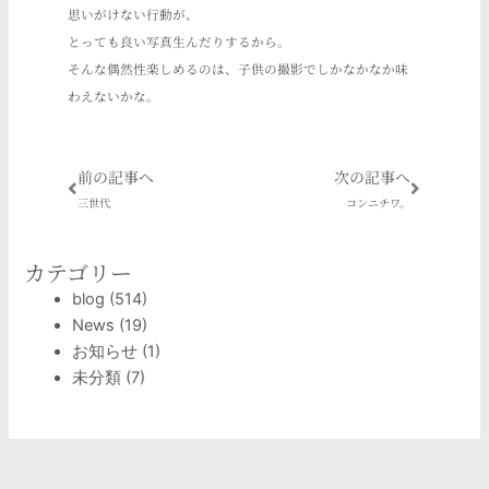
思いがけない行動が、
とっても良い写真生んだりするから。
そんな偶然性楽しめるのは、子供の撮影でしかなかなか味
わえないかな。
Prev
Next
前の記事へ
次の記事へ
三世代
コンニチワ。
カテゴリー
blog
(514)
News
(19)
お知らせ
(1)
未分類
(7)