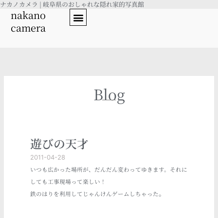
ナカノカメラ | 岐阜県のおしゃれな隠れ家的写真館
内
nakano
容
camera
を
ス
キ
ッ
プ
Blog
遊びの天才
2011-04-28
いつも広かった場所が、だんだん変わってゆきます。それに
しても工事現場って楽しい！
。
鉄のはりを利用してじゃんけんゲームしちゃった