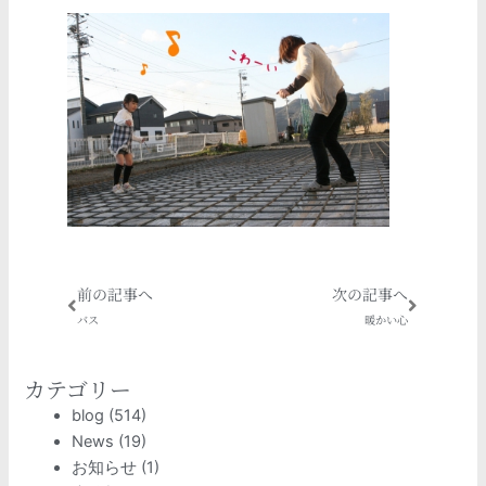
Prev
Next
前の記事へ
次の記事へ
バス
暖かい心
カテゴリー
blog
(514)
News
(19)
お知らせ
(1)