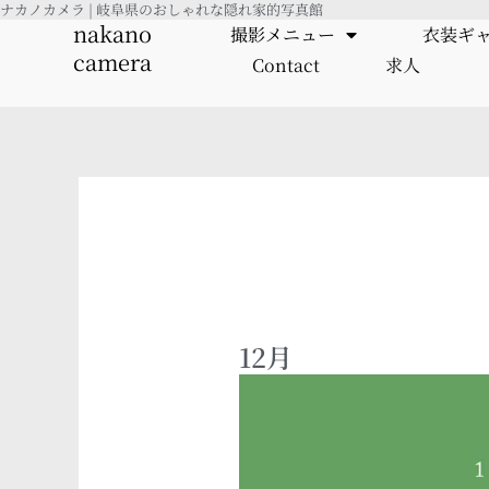
ナカノカメラ | 岐阜県のおしゃれな隠れ家的写真館
内
nakano
撮影メニュー
衣装ギ
容
camera
Contact
求人
を
ス
キ
ッ
プ
12月