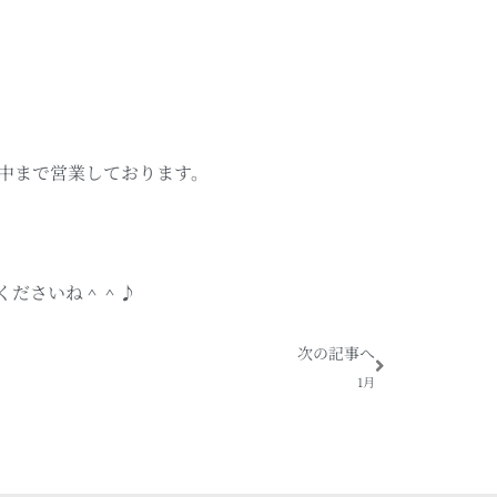
前中まで営業しております。
くださいね＾＾♪
Next
次の記事へ
1月