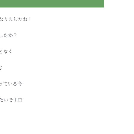
となりましたね！
したか？
となく
♪
っている今
たいです◎