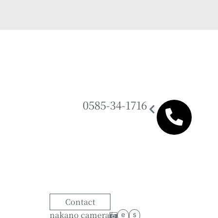
0585-34-1716
Contact
nakano camera
e
s