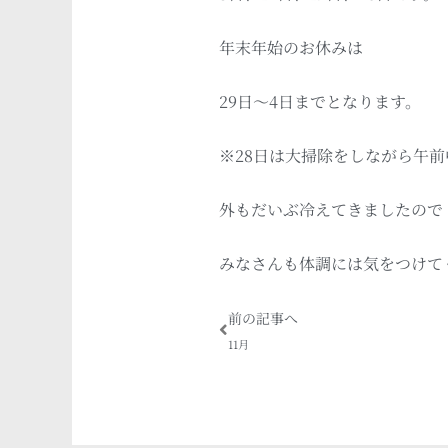
年末年始のお休みは
29日〜4日までとなります。
※28日は大掃除をしながら午
外もだいぶ冷えてきましたので
みなさんも体調には気をつけて
Prev
前の記事へ
11月