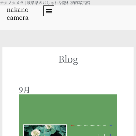
ナカノカメラ | 岐阜県のおしゃれな隠れ家的写真館
内
nakano
容
camera
を
ス
キ
ッ
プ
Blog
9月