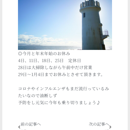
◎今月と年末年始のお休み
4日、11日、18日、25日 定休日
28日は大掃除しながら午前中だけ営業
29日〜1月4日までお休みとさせて頂きます。
コロナやインフルエンザもまだ流行っているみ
たいなので油断しず
予防をし元気に今年も乗り切りましょう♪
Prev
Next
前の記事へ
次の記事へ