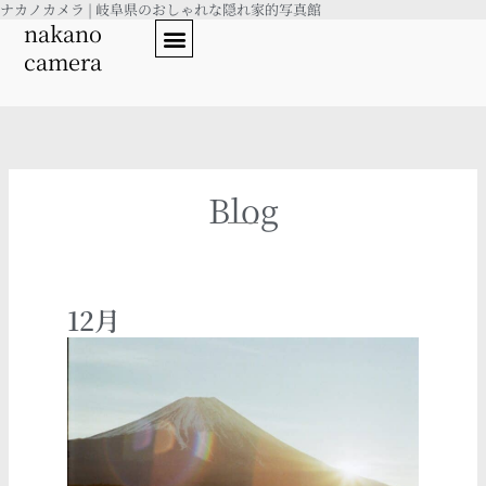
ナカノカメラ | 岐阜県のおしゃれな隠れ家的写真館
内
nakano
容
camera
を
ス
キ
ッ
プ
Blog
12月