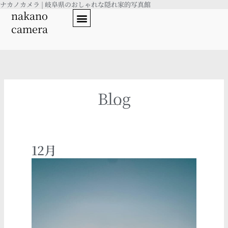
ナカノカメラ | 岐阜県のおしゃれな隠れ家的写真館
内
nakano
容
camera
を
ス
キ
ッ
プ
Blog
12月