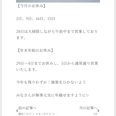
【今月のお休み】
2日、9日、16日、23日
28日は大掃除しながら午前中まで営業しており
ます。
【年末年始のお休み】
29日〜4日までお休みし、5日から通常通り営業
いたします。
今年も残りわずか！風邪をひかないよう
みなさんが無事元気に年越せますように✨
Prev
Next
前の記事へ
次の記事へ
積水ハウス × ナカノカメラ コラボ企画 《クリスマス撮影会》
1月