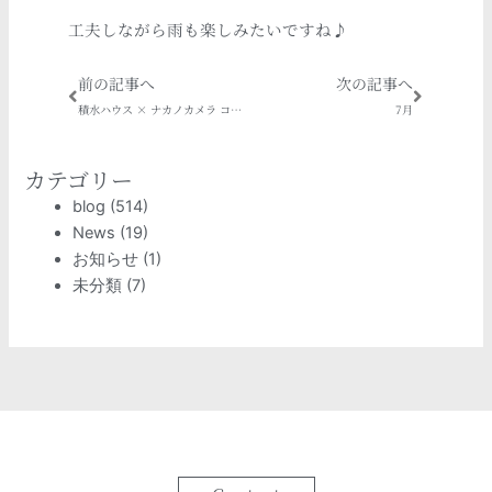
工夫しながら雨も楽しみたいですね♪
Prev
Next
前の記事へ
次の記事へ
積水ハウス × ナカノカメラ コラボ企画 《家族写真無料体験》
7月
カテゴリー
blog
(514)
News
(19)
お知らせ
(1)
未分類
(7)