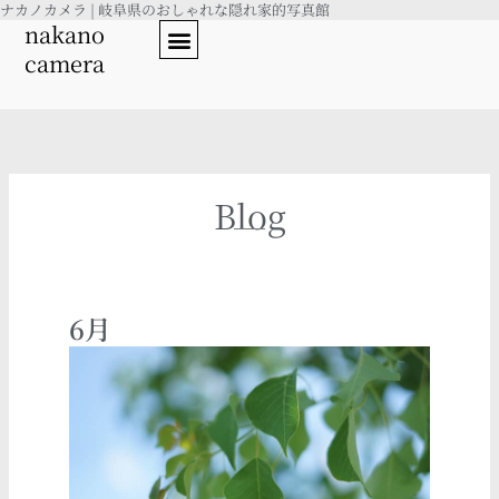
ナカノカメラ | 岐阜県のおしゃれな隠れ家的写真館
内
nakano
容
camera
を
ス
キ
ッ
プ
Blog
6月