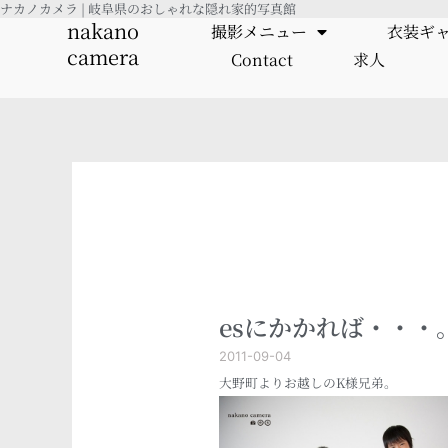
ナカノカメラ | 岐阜県のおしゃれな隠れ家的写真館
内
nakano
撮影メニュー
衣装ギ
容
camera
Contact
求人
を
ス
キ
ッ
プ
esにかかれば・・・
2011-09-04
大野町よりお越しのK様兄弟。