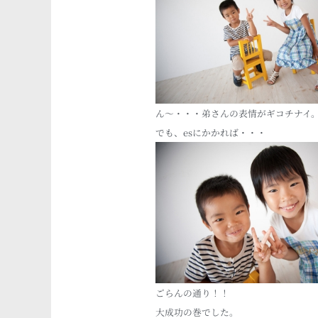
ん～・・・弟さんの表情がギコチナイ
でも、esにかかれば・・・
ごらんの通り！！
大成功の巻でした。