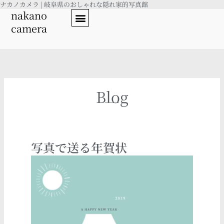
ナカノカメラ | 岐阜県のおしゃれな隠れ家的写真館
内
nakano
容
camera
を
ス
キ
ッ
プ
Blog
写真で送る年賀状