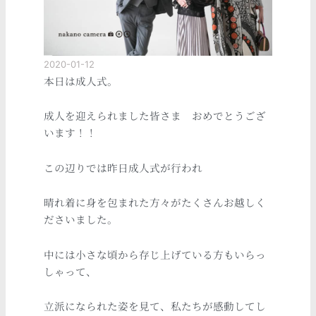
2020-01-12
本日は成人式。
成人を迎えられました皆さま おめでとうござ
います！！
この辺りでは昨日成人式が行われ
晴れ着に身を包まれた方々がたくさんお越しく
ださいました。
中には小さな頃から存じ上げている方もいらっ
しゃって、
立派になられた姿を見て、私たちが感動してし