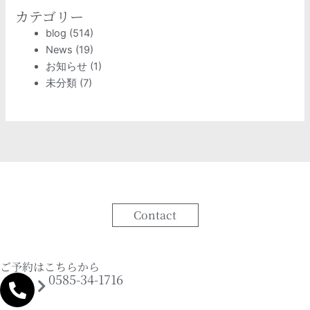
カテゴリー
blog
(514)
News
(19)
お知らせ
(1)
未分類
(7)
Contact
ご予約はこちらから
0585-34-1716