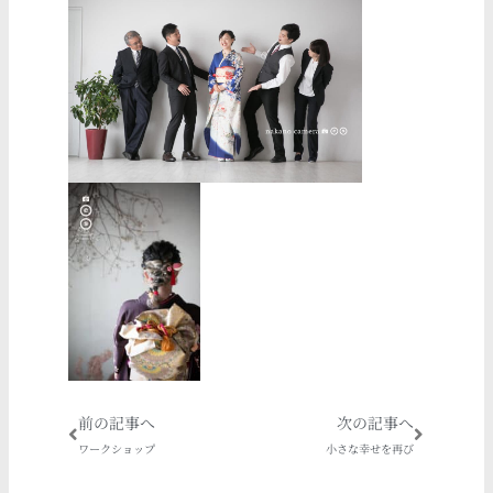
Prev
Next
前の記事へ
次の記事へ
ワークショップ
小さな幸せを再び