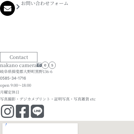
お問い合わせフォーム
Contact
nakano camera
e
s
岐阜県揖斐郡大野町黒野136-6
0585-34-1716
open 9:00～18:00
月曜定休日
写真撮影・デジカメプリント・証明写真・写真雑貨 etc