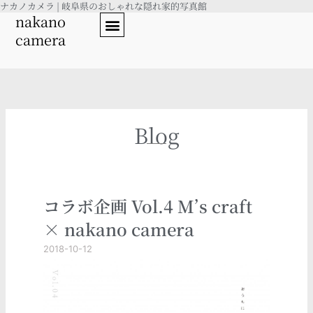
ナカノカメラ | 岐阜県のおしゃれな隠れ家的写真館
内
nakano
容
camera
を
ス
キ
ッ
プ
Blog
コラボ企画 Vol.4 M’s craft
× nakano camera
2018-10-12