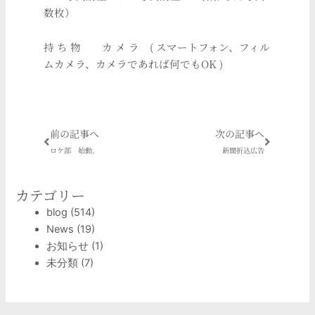
数枚）
持 ち 物 カ メ ラ ( スマートフォン、フィル
ムカメラ、カメラであれば何でもOK )
Prev
Next
前の記事へ
次の記事へ
ロケ部 始動。
新聞折込広告
カテゴリー
blog
(514)
News
(19)
お知らせ
(1)
未分類
(7)