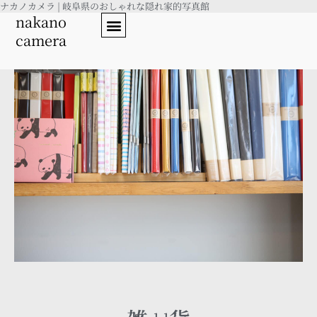
ナカノカメラ | 岐阜県のおしゃれな隠れ家的写真館
内
nakano
容
camera
を
ス
キ
ッ
プ