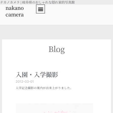
ナカノカメラ | 岐阜県のおしゃれな隠れ家的写真館
内
nakano
容
camera
を
ス
キ
ッ
プ
Blog
入園・入学撮影
2012-03-01
入学記念撮影の案内が出来上がりました。