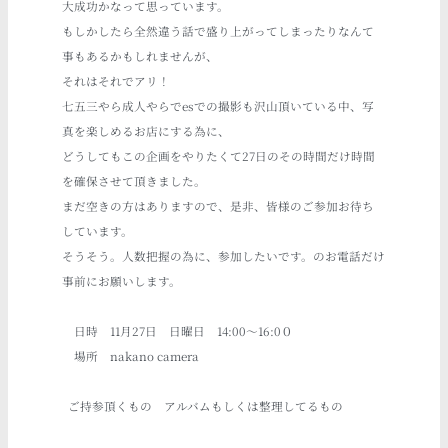
大成功かなって思っています。
もしかしたら全然違う話で盛り上がってしまったりなんて
事もあるかもしれませんが、
それはそれでアリ！
七五三やら成人やらでesでの撮影も沢山頂いている中、写
真を楽しめるお店にする為に、
どうしてもこの企画をやりたくて27日のその時間だけ時間
を確保させて頂きました。
まだ空きの方はありますので、是非、皆様のご参加お待ち
しています。
そうそう。人数把握の為に、参加したいです。のお電話だけ
事前にお願いします。
日時 11月27日 日曜日
14:00～16:0０
場所 nakano camera
ご持参頂くもの アルバムもしくは整理してるもの