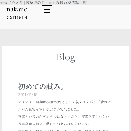
ナカノカメラ | 岐阜県のおしゃれな隠れ家的写真館
内
nakano
容
camera
を
ス
キ
ッ
プ
Blog
初めての試み。
2011-11-19
いよいよ、nakano cameraとしての初めての試み「隣のア
ルバム見てみ隊」が近づいて来ました。
写真というのがデジタルになってから、写真を楽しむとい
う言葉が以前より薄れつつある様に思います。