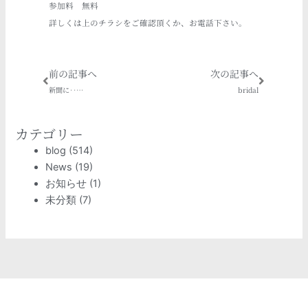
参加料 無料
詳しくは上のチラシをご確認頂くか、お電話下さい。
Prev
Next
前の記事へ
次の記事へ
新聞に‥…
bridal
カテゴリー
blog
(514)
News
(19)
お知らせ
(1)
未分類
(7)